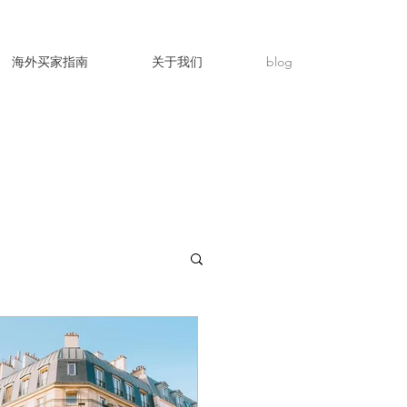
海外买家指南
关于我们
blog