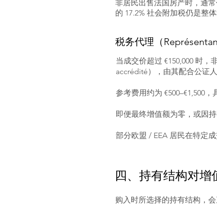
非居民出售法国房产时，通常
的 17.2% 社会附加税仍是
税务代理（Représentant f
当成交价超过 €150,000 时
accrédité），由其配合
参考费用约为 €500–€1,5
即便最终增值额为零，或因持
部分欧盟 / EEA 居民在
四、持有结构对增
购入时所选择的持有结构，会