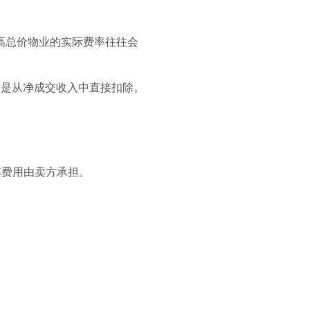
，高总价物业的实际费率往往会
上仍是从净成交收入中直接扣除。
T），其费用由卖方承担。