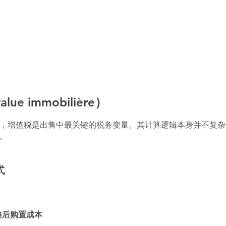
ue immobilière）
，增值税是出售中最关键的税务变量。其计算逻辑本身并不复杂
。
式
调整后购置成本