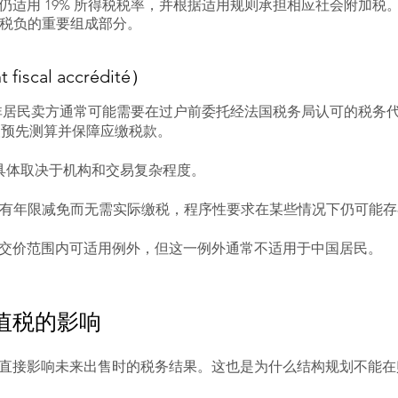
仍适用 19% 所得税税率，并根据适用规则承担相应社会附加税
整体税负的重要组成部分。
iscal accrédité）
，非居民卖方通常可能需要在过户前委托经法国税务局认可的税务代理机构（re
公证人预先测算并保障应缴税款。
00，具体取决于机构和交易复杂程度。
有年限减免而无需实际缴税，程序性要求在某些情况下仍可能存
特定成交价范围内可适用例外，但这一例外通常不适用于中国居民。
值税的影响
直接影响未来出售时的税务结果。这也是为什么结构规划不能在