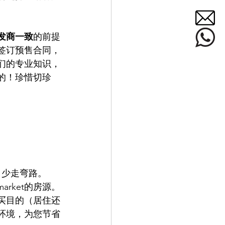
发商一致
的前提
签订预售合同，
们的专业知识，
的！珍惜切珍
，少走弯路。
rket的房源。
买目的（居住还
环境，为您节省