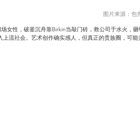
                                                                                        
职场女性，破釜沉舟靠Birkin当敲门砖，救公司于水火，
入上流社会。艺术创作确实感人，但真正的贵族圈，可能