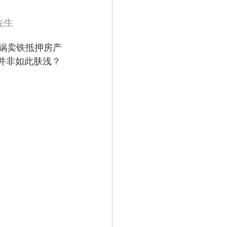
            图片来源：包先生
砸锅卖铁抵押房产
并非如此肤浅？