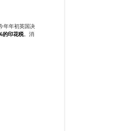
今年年初英国决
%的印花税
。消