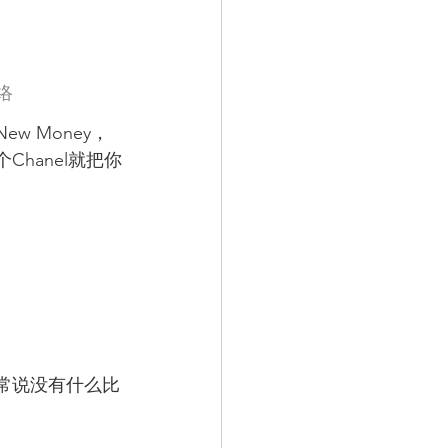
     图片来源：网络
w Money，
hanel就把你
常说没有什么比