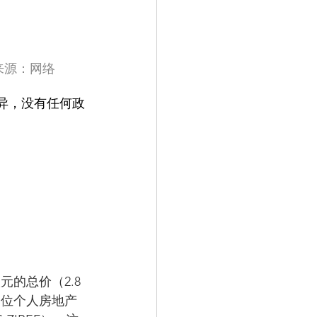
                                                                    图片来源：网络
异，没有任何政
欧元的总价（2.8
一位个人房地产