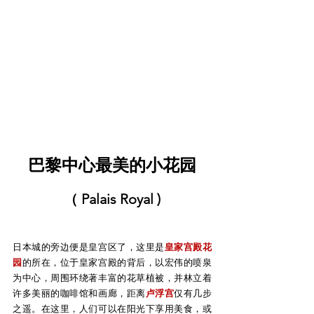
巴黎中心最美的小花园
（ Palais Royal )
日本城的旁边便是皇宫区了，这里是
皇家宫殿花
园
的所在，位于皇家宫殿的背后，以宏伟的喷泉
为中心，周围环绕著丰富的花草植被，并林立着
许多美丽的咖啡馆和画廊，距离
卢浮宫
仅有几步
之遥。在这里，人们可以在阳光下享用美食，或