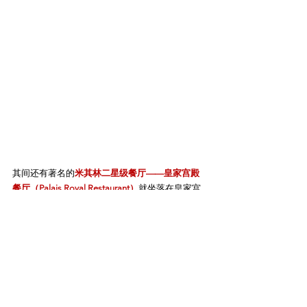
其间还有著名的
米其林二星级餐厅——皇家宫殿
餐厅（Palais Royal Restaurant）
就坐落在皇家宫
殿（Palais-Royal）的柱廊之间，其装饰由克里斯
托夫-托勒姆（Christophe Tollemer）设计，与周
围环境融为一体。