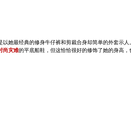
是以她最经典的修身牛仔裤和剪裁合身却简单的外套示人
时尚灾难
的平底船鞋，但这恰恰很好的修饰了她的身高，