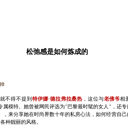
松弛感是如何炼成的
ge
就不得不提到
特伊娜·德拉弗拉桑热
，这位与
老佛爷
相
专属模特。她曾被网民评选为“巴黎最时髦的女人”，还专
》
，来分享她在时尚界数十年的私房心法，如何经营自己
出各种靓丽的风格。