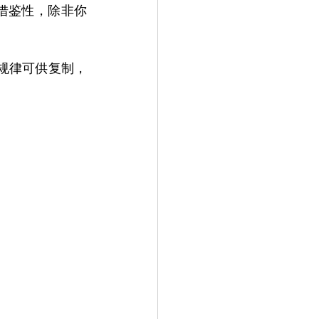
么借鉴性，除非你
的规律可供复制，