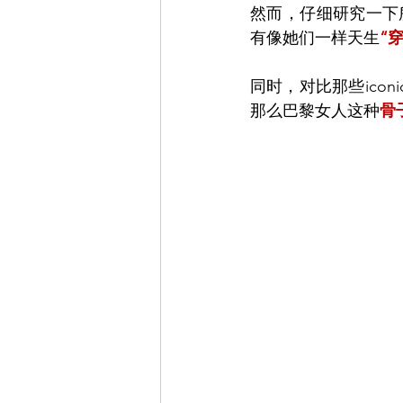
然而，仔细研究一下所
有像她们一样天生
“
同时，对比那些ico
那么巴黎女人这种
骨