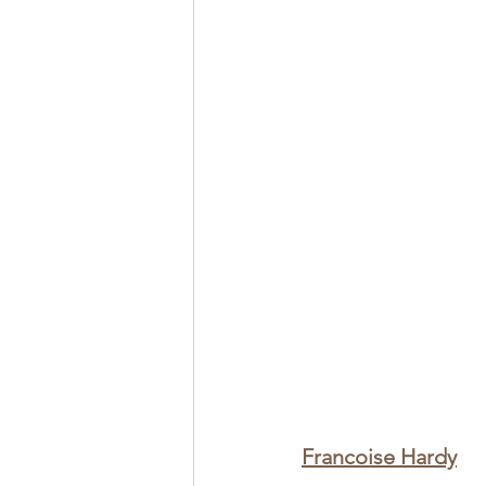
Francoise Hardy