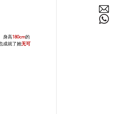
。身高
180cm
的
也成就了她
无可