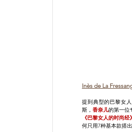
Inès de La Fressan
提到典型的巴黎女人
斯，
香奈儿
的第一位
《巴黎女人的时尚经
何只用7种基本款搭