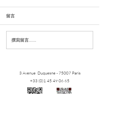
留言
撰寫留言......
LV帝国圈地、巨星入场，2
名流都在这儿结
亿豪宅背后的权力更替！
这里凭什么这么
3 Avenue Duquesne - 75007 Paris
+33 (0)1 45 49 06 65
​WhatsApp
WeChat