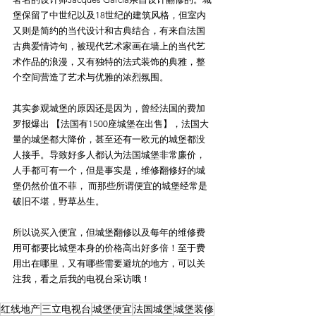
堡保留了中世纪以及18世纪的建筑风格，但室内
又则是简约的当代设计和古典结合，有来自法国
古典爱情诗句，被现代艺术家画在墙上的当代艺
术作品的浪漫，又有独特的法式装饰的典雅，整
个空间营造了艺术与优雅的浓烈氛围。
其实参观城堡的原因还是因为，曾经法国的费加
罗报爆出 【法国有1500座城堡在出售】，法国大
量的城堡都大降价，甚至还有一欧元的城堡都没
人接手。导致好多人都认为法国城堡非常廉价，
人手都可有一个，但是事实是，维修翻修好的城
堡仍然价值不菲， 而那些所谓便宜的城堡经常是
破旧不堪，野草丛生。
所以说买入便宜，但城堡翻修以及每年的维修费
用可都要比城堡本身的价格高出好多倍！至于费
用出在哪里，又有哪些需要避坑的地方，可以关
注我，看之后我的电视台采访哦！
红线地产
三立电视台
城堡便宜
法国城堡
城堡装修