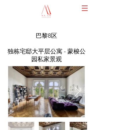
巴黎8
区
独栋宅邸大平层公寓 - 蒙梭公
园私家景观