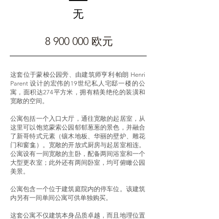
无
8 900 000
欧元
这套位于蒙梭公园旁、由建筑师亨利·帕朗 Henri
Parent 设计的宏伟的19世纪私人宅邸一楼的公
寓，面积达274平方米，拥有精美绝伦的装潢和
宽敞的空间。
公寓包括一个入口大厅，通往宽敞的起居室，从
这里可以饱览蒙索公园郁郁葱葱的景色，并融合
了新哥特式元素（镶木地板、华丽的壁炉、雕花
门和窗龛）。宽敞的开放式厨房与起居室相连。
公寓设有一间宽敞的主卧，配备两间浴室和一个
大型更衣室；此外还有两间卧室，均可俯瞰公园
美景。
公寓包含一个位于建筑庭院内的停车位。该建筑
内另有一间单间公寓可供单独购买。
这套公寓不仅建筑本身品质卓越，而且地理位置