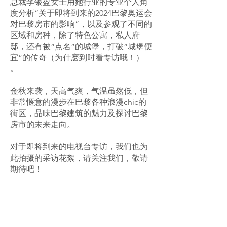
总裁李银盈女士用她行业的专业个人角
度分析“关于即将到来的2024巴黎奥运会
对巴黎房市的影响”，以及参观了不同的
区域和房种，除了特色公寓，私人府
邸，还有被“点名”的城堡，打破“城堡便
宜”的传奇（为什麽到时看专访哦！）
。
金秋来袭，天高气爽，气温虽然低，但
非常惬意的漫步在巴黎各种浪漫chic的
街区，品味巴黎建筑的魅力及探讨巴黎
房市的未来走向。
对于即将到来的电视台专访，我们也为
此拍摄的采访花絮，请关注我们，敬请
期待吧！