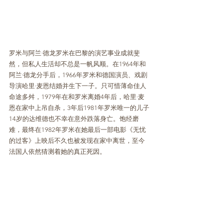
罗米与阿兰·德龙罗米在巴黎的演艺事业成就斐
然，但私人生活却不总是一帆风顺。在1964年和
阿兰·德龙分手后，1966年罗米和德国演员、戏剧
导演哈里·麦恩结婚并生下一子。只可惜薄命佳人
命途多舛，1979年在和罗米离婚4年后，哈里·麦
恩在家中上吊自杀，3年后1981年罗米唯一的儿子
14岁的达维德也不幸在意外跌落身亡。饱经磨
难，最终在1982年罗米在她最后一部电影《无忧
的过客》上映后不久也被发现在家中离世，至今
法国人依然猜测着她的真正死因。