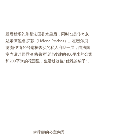
最后登场的则是法国香水皇后，同时也是传奇灰
姑娘伊莲娜·罗莎（Hélène Rochas）。在巴尔贝·
德·茹伊街40号这栋恢弘的私人府邸一层，由法国
室内设计师乔治·格弗罗设计改建的400平米的公寓
和200平米的花园里，生活过这位“优雅的豹子”。
伊莲娜的公寓内景