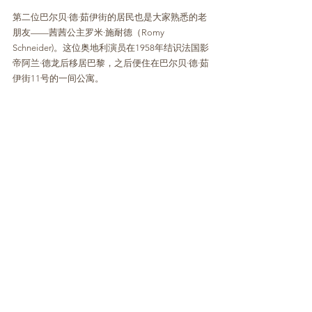
第二位巴尔贝·德·茹伊街的居民也是大家熟悉的老
朋友——茜茜公主罗米·施耐德（Romy 
Schneider)。这位奥地利演员在1958年结识法国影
帝阿兰·德龙后移居巴黎，之后便住在巴尔贝·德·茹
伊街11号的一间公寓。