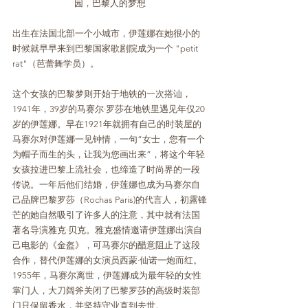
园，巴黎人的梦想
出生在法国北部一个小城市，伊莲娜在她很小的
时候就早早来到巴黎国家歌剧院成为一个 "petit 
rat"（芭蕾舞学员）。
这个女孩的巴黎梦则开始于地铁的一次搭讪，
1941年，39岁的马赛尔·罗莎在地铁里遇见年仅20
岁的伊莲娜。早在1921年就拥有自己的时装屋的
马赛尔对伊莲娜一见钟情，一句“女士，您有一个
为帽子而生的头，让我为您画出来”，将这个年轻
女孩拉进巴黎上流社会，也缔造了时尚界的一段
传说。一年后他们结婚，伊莲娜也成为马赛尔自
己品牌巴黎罗莎（Rochas Paris)的代言人，初露锋
芒的她自然吸引了许多人的注意，其中就有法国
著名导演雅克·贝克。雅克盛情邀请伊莲娜出演自
己电影的《金盔》，可马赛尔的醋意阻止了这段
合作，替代伊莲娜的女演员西蒙·仙诺一炮而红。
1955年，马赛尔离世，伊莲娜成为最年轻的女性
掌门人，大刀阔斧关闭了巴黎罗莎的高级时装部
门只保留香水，并坚持守业直到去世。