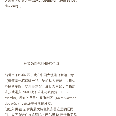
之若鹜的街道之一
巴尔贝·德·茹伊街（Rue Barbet-
de-Jouy）
。
标黄为巴尔贝·德·茹伊街
街道位于巴黎7区，就在中国大使馆（新馆）旁
（建筑是一栋修建于18世纪的私人府邸），周边
环绕荣军院、罗丹美术馆、瑞典大使馆，再稍走
几步就进入LVMH旗下乐蓬马歇百货（Le Bon 
Marché）所在的圣日尔曼街街区（Saint-German 
des près），高级奢侈店铺林立。
但巴尔贝·德·茹伊街最大特色其实是这里的居民
们。究竟有谁住在这里呢？巴尔贝·德·茹伊街又见