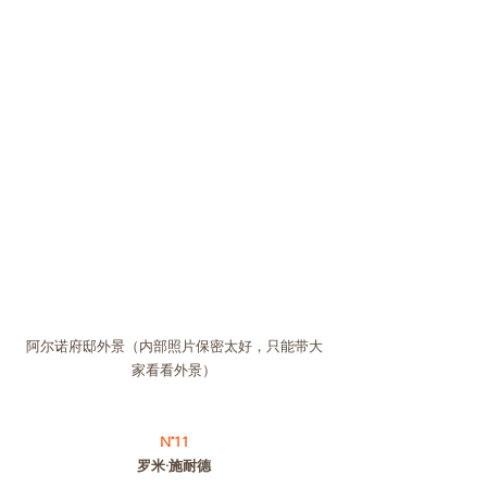
阿尔诺府邸外景（内部照片保密太好，只能带大
家看看外景）
N˚11
罗米·施耐德