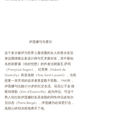
伊莲娜与马赛尔
这个多次被评为世界上最优雅的女人的香水皇后
身边围绕着众多设计师与艺术家好友，其中最知
名的则要属《你好忧愁》的作者法朗索瓦·萨冈
（Françoise Sagan）、纪梵希（Hubert de 
Givenchy）和圣洛朗（Yves Saint Laurent），当然
想要一亲芳泽的追求者更是数不胜数。1960年，
伊莲娜与比她小20岁的社交名流、花花公子金·德
斯坦维勒（Kim d'Estainville）成为伴侣。可这个
男人却出轨伊莲娜好友圣洛朗的同性伴侣皮埃尔·
贝尔杰（Pierre Bergé），伊莲娜为此深受打击，
虽然心碎却决然地离开了他。