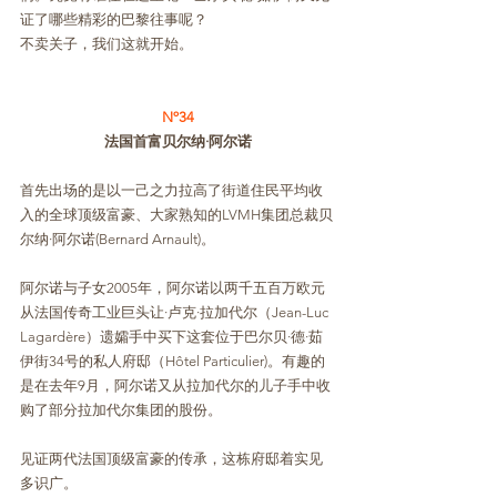
证了哪些精彩的巴黎往事呢？
不卖关子，我们这就开始。
Nº34
法国首富贝尔纳·阿尔诺
首先出场的是以一己之力拉高了街道住民平均收
入的全球顶级富豪、大家熟知的LVMH集团总裁贝
尔纳·阿尔诺(Bernard Arnault)。
阿尔诺与子女2005年，阿尔诺以两千五百万欧元
从法国传奇工业巨头让·卢克·拉加代尔（Jean-Luc 
Lagardère）遗孀手中买下这套位于巴尔贝·德·茹
伊街34号的私人府邸（Hôtel Particulier)。有趣的
是在去年9月，阿尔诺又从拉加代尔的儿子手中收
购了部分拉加代尔集团的股份。
见证两代法国顶级富豪的传承，这栋府邸着实见
多识广。