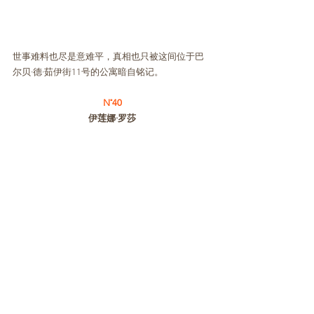
世事难料也尽是意难平，真相也只被这间位于巴
尔贝·德·茹伊街11号的公寓暗自铭记。
N˚40
伊莲娜·罗莎