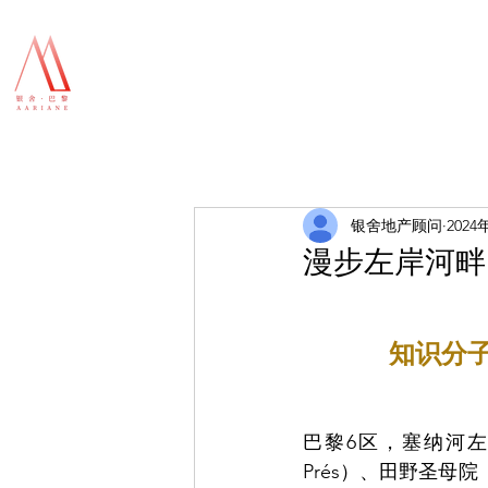
银舍地产顾问
2024
漫步左岸河畔
知识分子
巴黎6区，塞纳河左岸，
Prés）、田野圣母院（N