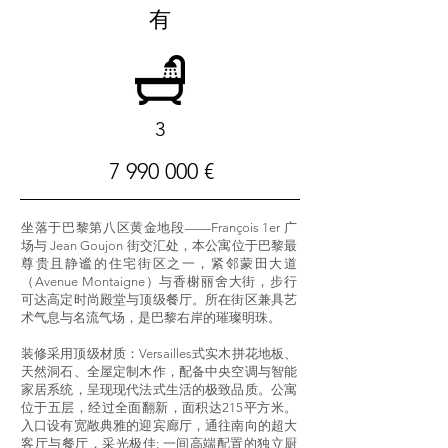
有
3
7 990 000
€
坐落于巴黎第八区黄金地段——François 1er 广
场与 Jean Goujon 街交汇处，本公寓位于巴黎最
尊贵且静谧的住宅街区之一，紧邻蒙田大道
（Avenue Montaigne）与香榭丽舍大街，步行
可达高定时尚殿堂与顶级餐厅。所在街区兼具艺
术气息与名流气场，是巴黎右岸的璀璨明珠。
装修采用顶级材质：Versailles式实木拼花地板、
天然洞石、全屋定制木作，配备中央空调与智能
家居系统，呈现现代法式生活的极致品质。公寓
位于五层，经过全面翻新，面积达215平方米。
入口设有宽敞典雅的迎宾廊厅，通往南向的超大
客厅与餐厅，采光极佳; 一间高端配置的独立厨