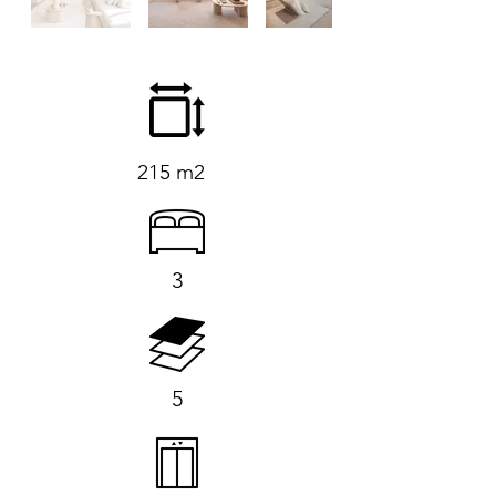
215 m2
3
5