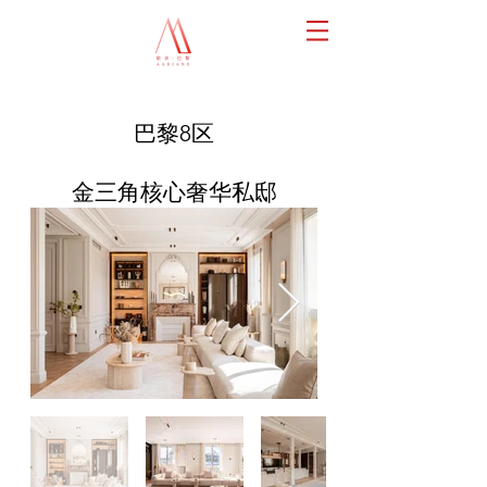
巴黎8
区
金三角核心奢华私邸