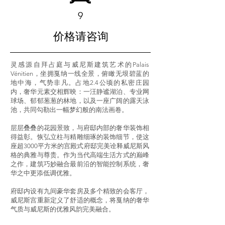
9
​价格请咨询
灵感源自拜占庭与威尼斯建筑艺术的Palais
Vénitien，坐拥戛纳一线全景，俯瞰无垠碧蓝的
地中海，气势非凡。占地2.4公顷的私密庄园
内，奢华元素交相辉映：一汪静谧湖泊、专业网
球场、郁郁葱葱的林地，以及一座广阔的露天泳
池，共同勾勒出一幅梦幻般的南法画卷。
层层叠叠的花园景致，与府邸内部的奢华装饰相
得益彰。恢弘立柱与精雕细琢的装饰细节，使这
座超3000平方米的宫殿式府邸完美诠释威尼斯风
格的典雅与尊贵。作为当代高端生活方式的巅峰
之作，建筑巧妙融合最前沿的智能控制系统，奢
华之中更添低调优雅。
府邸内设有九间豪华套房及多个精致的会客厅，
威尼斯宫重新定义了舒适的概念，将戛纳的奢华
气质与威尼斯的优雅风韵完美融合。