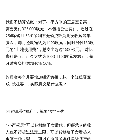
我们不妨算笔账：对于65平方米的三居室公寓，
需要支付325,000欧元（不包括公证费）。通过在
25年内以1.53％的利率无偿贷款为此次收购筹集
资金，每月还款额约为1400欧元，同时另付130欧
元的“土地使用费”，总支出超过1500欧元。 对比
廉租房（月租金大约为1000-1100欧元左右），每
月财务负担增加40%-50%。
购房者每个月要增加经济负担，从一个短租客变
成“长租客”，实际意义是什么呢？
04 想享受“福利”，就要“穷”三代
“小产权房”可以转移给子女后代，但继承人的收
入也不得超过法定上限。可以转移给子女看起来
也算一种“福利”，可以在有限的条件里让房产的