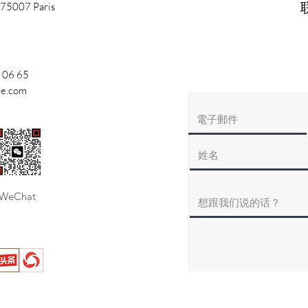
 75007 Paris
 06 65
ne.com
WeChat