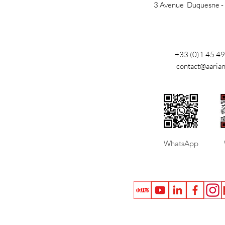
3 Avenue Duquesne -
+33 (0)1 45 49
contact@aaria
​WhatsApp