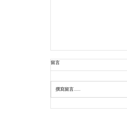
留言
撰寫留言......
纪梵希家族继承人迎娶韩裔才
女：七年爱情长跑，巴黎落
幕，全场高定！