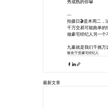
秀成熟的你😁
— 
拍摄日🎬是本周二
千万交易可能跑单的
做豪宅经纪人另一个
九蓁就是我们千挑万
银舍
干货
豪宅经纪人
最新文章