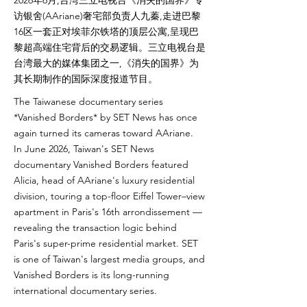
2026年6月,台湾三立电视台《消失的国界》专
访银舍(AAriane)奢宅部负责人九蓁,走进巴黎
16区一套正对埃菲尔铁塔的顶层公寓,呈现巴
黎超高端住宅背后的交易逻辑。三立电视台是
台湾最大的媒体集团之一,《消失的国界》为
其长期制作的国际深度报道节目。
The Taiwanese documentary series
*Vanished Borders* by SET News has once
again turned its cameras toward AAriane.
In June 2026, Taiwan's SET News
documentary Vanished Borders featured
Alicia, head of AAriane's luxury residential
division, touring a top-floor Eiffel Tower–view
apartment in Paris's 16th arrondissement —
revealing the transaction logic behind
Paris's super-prime residential market. SET
is one of Taiwan's largest media groups, and
Vanished Borders is its long-running
international documentary series.