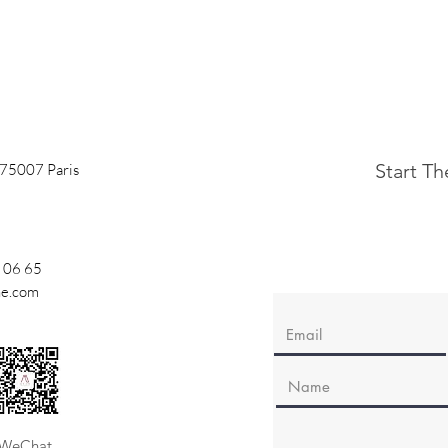
Start T
 75007 Paris
 06 65
ne.com
WeChat