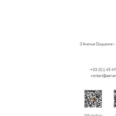
3 Avenue Duquesne -
+33 (0)1 45 49
contact@aaria
​WhatsApp