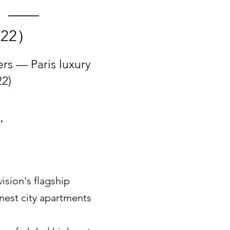
》——
22）
rs — Paris luxury
2)
，
ision's flagship
nest city apartments