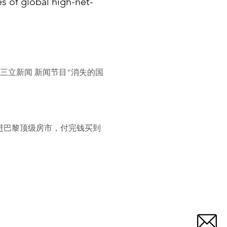
s of global high-net-
三立新闻 新闻节目“消失的国
进巴黎顶级房市，付完钱买到