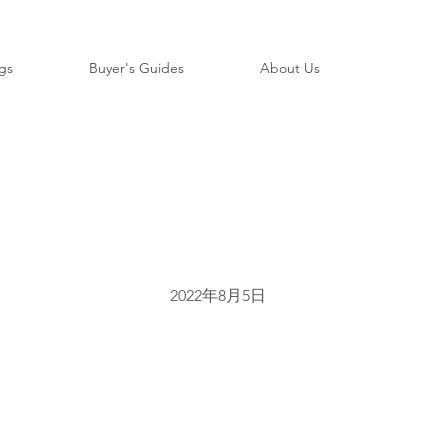
ngs
Buyer's Guides
About Us
2022年8月5日