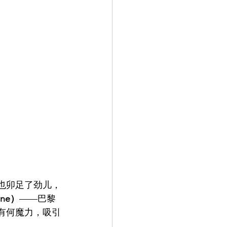
也卯足了劲儿，
gne）
——巴黎
有何魔力，吸引