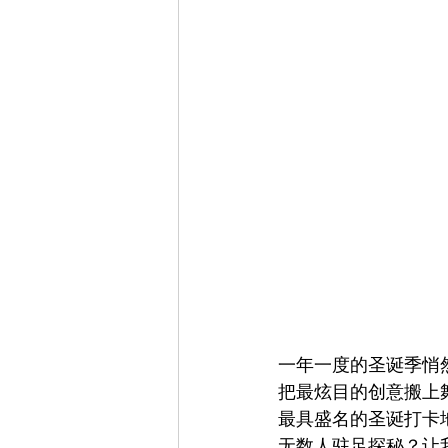
一年一度的圣诞季悄
把最炫目的创意搬上
最具盛名的圣诞打卡
无数人驻足探秘？让