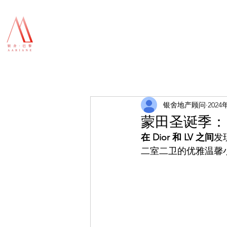
银舍地产顾问
2024
蒙田圣诞季：
在 Dior 和 LV 之间
发
二室二卫的优雅温馨