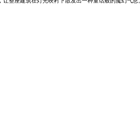
，让整座建筑在灯光映衬下散发出一种童话般的魔幻气息