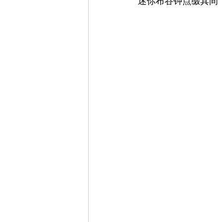
迷你布谷钟点缀其间