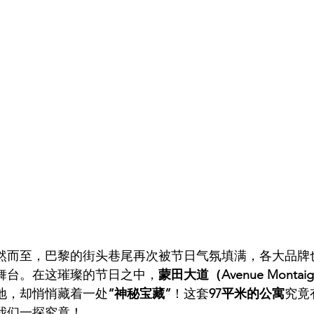
然而至，巴黎的街头巷尾再次被节日气氛填满，各大品牌
舞台。在这璀璨的节日之中，
蒙田大道（Avenue Montai
地，却悄悄藏着一处
“神秘宝藏”
！这套
97平米的公寓
究竟
我们一探究竟！