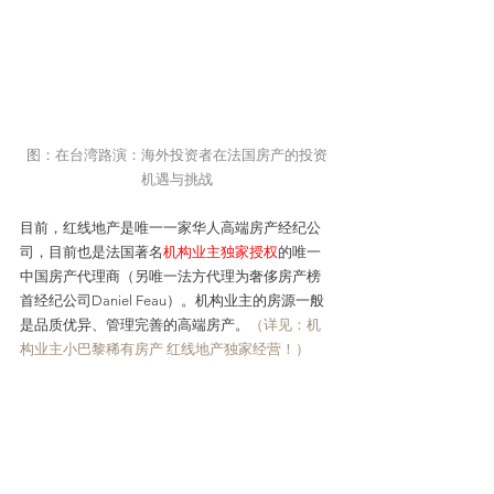
图：在台湾路演：海外投资者在法国房产的投资
机遇与挑战
目前，红线地产是唯一一家华人高端房产经纪公
司，目前也是法国著名
机构业主独家授权
的唯一
中国房产代理商（另唯一法方代理为奢侈房产榜
首经纪公司Daniel Feau）。机构业主的房源一般
是品质优异、管理完善的高端房产。
（详见：
机
构业主小巴黎稀有房产 红线地产独家经营！
）