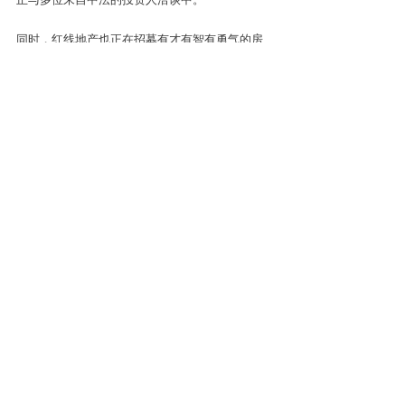
同时，红线地产也正在招募有才有智有勇气的房
产顾问，诚邀有房产销售经验的人士入盟，欢迎
投送简历至邮箱：contact@aariane.com。