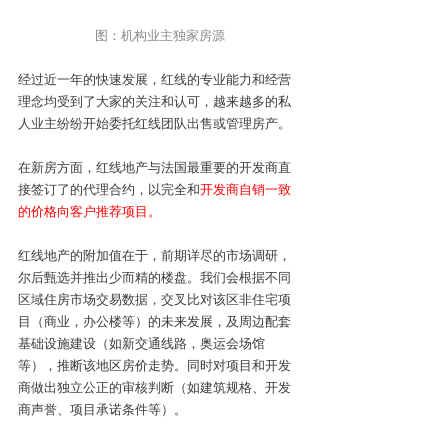
图：机构业主独家房源
经过近一年的快速发展，红线的专业能力和经营
理念均受到了大家的关注和认可，越来越多的私
人业主纷纷开始委托红线团队出售或管理房产。
在新房方面，红线地产与法国最重要的开发商直
接签订了的代理合约，以完全和
开发商自销一致
的价格向客户推荐项目。
红线地产的附加值在于，前期详尽的市场调研，
尔后甄选并推出少而精的楼盘。我们会根据不同
区域住房市场交易数据，交叉比对该区非住宅项
目（商业，办公楼等）的未来发展，及周边配套
基础设施建设（如新交通线路，奥运会场馆
等），推断该地区房价走势。同时对项目和开发
商做出独立公正的审核判断（如建筑规格、开发
商声誉、项目承诺条件等）。