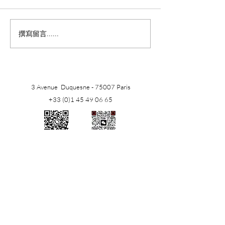
深入剖析法國房地產趨勢
撰寫留言......
巴黎奧斯曼建築
意價值
3 Avenue Duquesne - 75007 Paris
+33 (0)1 45 49 06 65
​WhatsApp
WeChat
联络我们